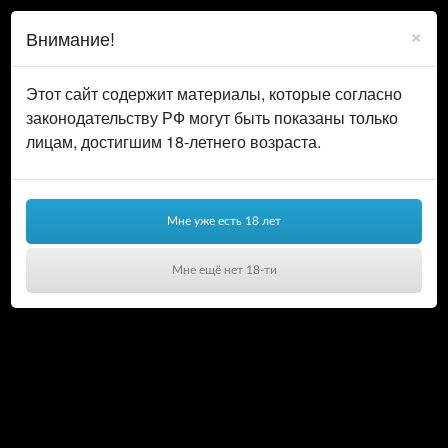
0
ВОЙТИ
×
Внимание!
КОРЗИНА
Этот сайт содержит материалы, которые согласно
законодательству РФ могут быть показаны только
лицам, достигшим 18-летнего возраста.
Мне уже есть 18 лет
Мне ещё нет 18-ти
Ваша корзина пуста!