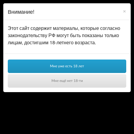
0
ВОЙТИ
×
Внимание!
КОРЗИНА
Этот сайт содержит материалы, которые согласно
законодательству РФ могут быть показаны только
лицам, достигшим 18-летнего возраста.
Оформление заказа
Мне уже есть 18 лет
В корзине
Мне ещё нет 18-ти
0.00
₽
нет товаров
Ваша корзина пуста!