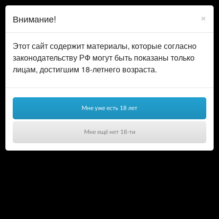
0
ВОЙТИ
×
Внимание!
КОРЗИНА
Этот сайт содержит материалы, которые согласно
законодательству РФ могут быть показаны только
лицам, достигшим 18-летнего возраста.
Корзина
Мне уже есть 18 лет
В корзине
Мне ещё нет 18-ти
0.00 ₽
нет товаров
Ваша корзина пуста!