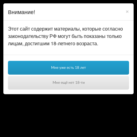
0
ВОЙТИ
×
Внимание!
КОРЗИНА
Этот сайт содержит материалы, которые согласно
законодательству РФ могут быть показаны только
лицам, достигшим 18-летнего возраста.
Мне уже есть 18 лет
Мне ещё нет 18-ти
Ваша корзина пуста!