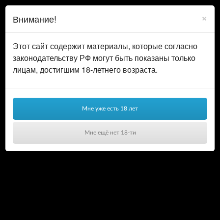
0
ВОЙТИ
×
Внимание!
КОРЗИНА
Этот сайт содержит материалы, которые согласно
законодательству РФ могут быть показаны только
лицам, достигшим 18-летнего возраста.
Мне уже есть 18 лет
Мне ещё нет 18-ти
Ваша корзина пуста!