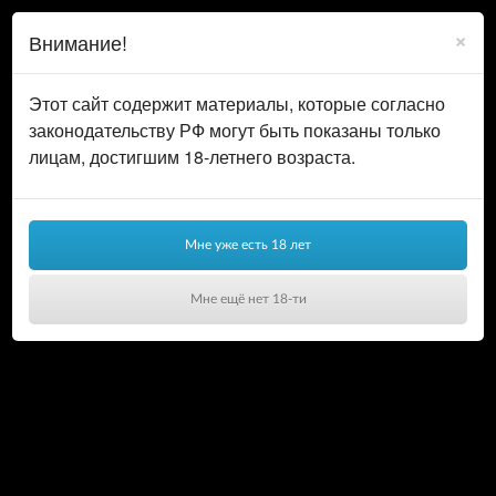
0
ВОЙТИ
×
Внимание!
КОРЗИНА
Этот сайт содержит материалы, которые согласно
законодательству РФ могут быть показаны только
лицам, достигшим 18-летнего возраста.
Мне уже есть 18 лет
Мне ещё нет 18-ти
Ваша корзина пуста!