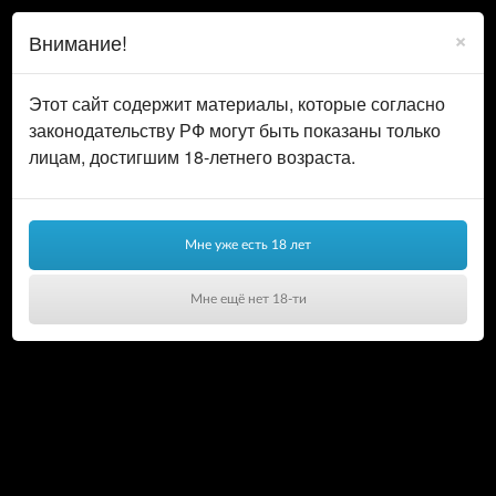
0
ВОЙТИ
×
Внимание!
КОРЗИНА
Этот сайт содержит материалы, которые согласно
законодательству РФ могут быть показаны только
лицам, достигшим 18-летнего возраста.
Мне уже есть 18 лет
Мне ещё нет 18-ти
Ваша корзина пуста!