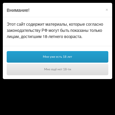
0
ВОЙТИ
×
Внимание!
КОРЗИНА
Этот сайт содержит материалы, которые согласно
законодательству РФ могут быть показаны только
лицам, достигшим 18-летнего возраста.
Мне уже есть 18 лет
Мне ещё нет 18-ти
Ваша корзина пуста!