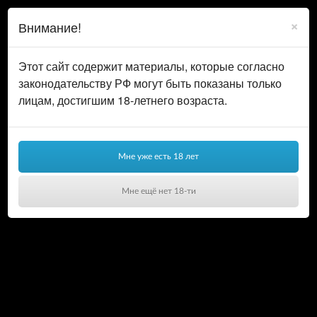
0
ВОЙТИ
×
Внимание!
КОРЗИНА
Этот сайт содержит материалы, которые согласно
законодательству РФ могут быть показаны только
лицам, достигшим 18-летнего возраста.
Мне уже есть 18 лет
Мне ещё нет 18-ти
Ваша корзина пуста!