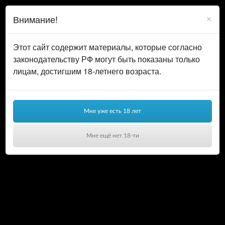
0
ВОЙТИ
×
Внимание!
КОРЗИНА
Этот сайт содержит материалы, которые согласно
законодательству РФ могут быть показаны только
лицам, достигшим 18-летнего возраста.
Мне уже есть 18 лет
Мне ещё нет 18-ти
Ваша корзина пуста!