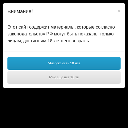
0
ВОЙТИ
×
Внимание!
КОРЗИНА
Этот сайт содержит материалы, которые согласно
законодательству РФ могут быть показаны только
лицам, достигшим 18-летнего возраста.
Мне уже есть 18 лет
Мне ещё нет 18-ти
Ваша корзина пуста!