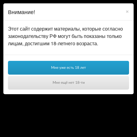
0
ВОЙТИ
×
Внимание!
КОРЗИНА
Этот сайт содержит материалы, которые согласно
законодательству РФ могут быть показаны только
лицам, достигшим 18-летнего возраста.
Мне уже есть 18 лет
HIT
Мне ещё нет 18-ти
Ваша корзина пуста!