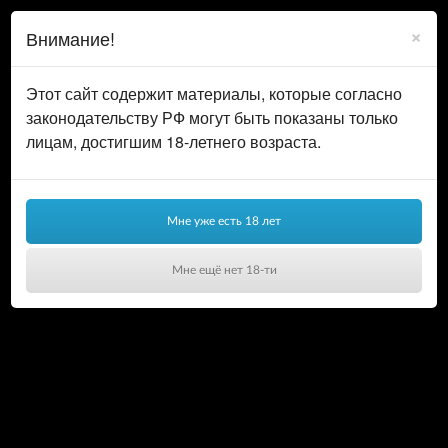
0
ВОЙТИ
×
Внимание!
КОРЗИНА
Этот сайт содержит материалы, которые согласно
законодательству РФ могут быть показаны только
лицам, достигшим 18-летнего возраста.
Мне уже есть 18 лет
Мне ещё нет 18-ти
Ваша корзина пуста!