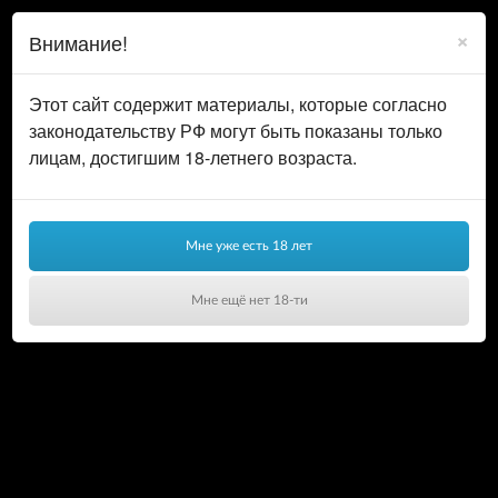
0
ВОЙТИ
×
Внимание!
КОРЗИНА
Этот сайт содержит материалы, которые согласно
законодательству РФ могут быть показаны только
лицам, достигшим 18-летнего возраста.
Мне уже есть 18 лет
Мне ещё нет 18-ти
Ваша корзина пуста!