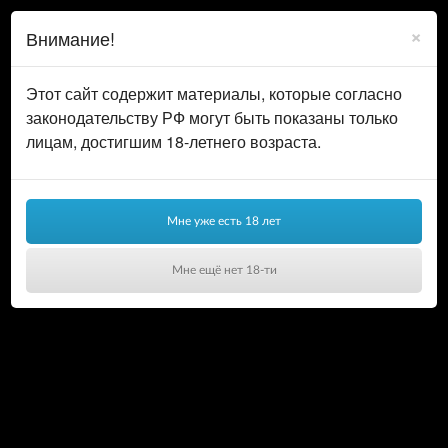
0
ВОЙТИ
×
Внимание!
КОРЗИНА
Этот сайт содержит материалы, которые согласно
законодательству РФ могут быть показаны только
лицам, достигшим 18-летнего возраста.
Мне уже есть 18 лет
Мне ещё нет 18-ти
Ваша корзина пуста!