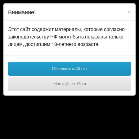
0
ВОЙТИ
×
Внимание!
КОРЗИНА
Этот сайт содержит материалы, которые согласно
законодательству РФ могут быть показаны только
лицам, достигшим 18-летнего возраста.
Мне уже есть 18 лет
Мне ещё нет 18-ти
Ваша корзина пуста!