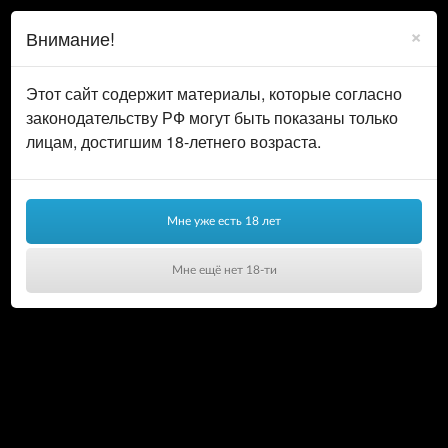
0
ВОЙТИ
×
Внимание!
КОРЗИНА
Этот сайт содержит материалы, которые согласно
законодательству РФ могут быть показаны только
лицам, достигшим 18-летнего возраста.
Мне уже есть 18 лет
Мне ещё нет 18-ти
Ваша корзина пуста!