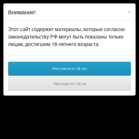
0
ВОЙТИ
×
Внимание!
КОРЗИНА
Этот сайт содержит материалы, которые согласно
законодательству РФ могут быть показаны только
лицам, достигшим 18-летнего возраста.
Мне уже есть 18 лет
Мне ещё нет 18-ти
Ваша корзина пуста!