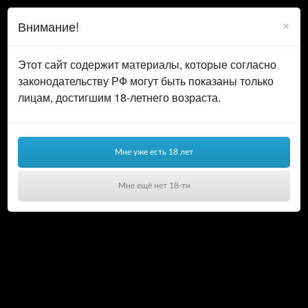
0
ВОЙТИ
×
Внимание!
КОРЗИНА
Этот сайт содержит материалы, которые согласно
законодательству РФ могут быть показаны только
лицам, достигшим 18-летнего возраста.
Мне уже есть 18 лет
Мне ещё нет 18-ти
Ваша корзина пуста!