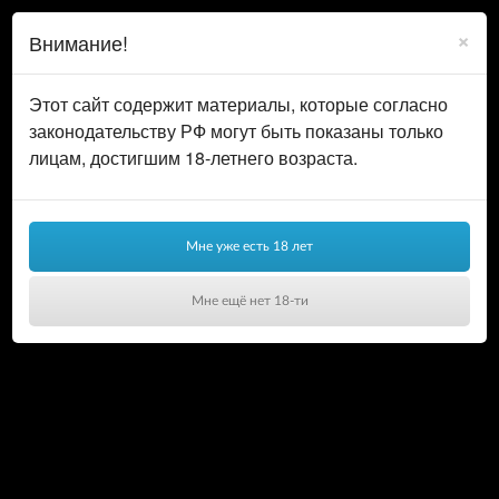
0
ВОЙТИ
×
Внимание!
КОРЗИНА
Этот сайт содержит материалы, которые согласно
законодательству РФ могут быть показаны только
лицам, достигшим 18-летнего возраста.
Мне уже есть 18 лет
Мне ещё нет 18-ти
Ваша корзина пуста!