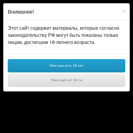
0
ВОЙТИ
×
Внимание!
КОРЗИНА
Этот сайт содержит материалы, которые согласно
законодательству РФ могут быть показаны только
лицам, достигшим 18-летнего возраста.
Мне уже есть 18 лет
Мне ещё нет 18-ти
Ваша корзина пуста!