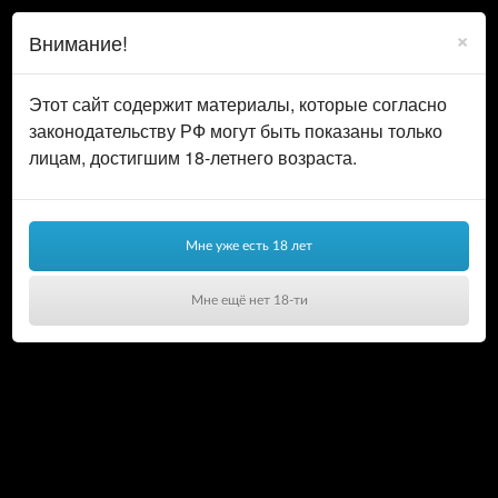
0
ВОЙТИ
×
Внимание!
КОРЗИНА
Этот сайт содержит материалы, которые согласно
законодательству РФ могут быть показаны только
лицам, достигшим 18-летнего возраста.
Мне уже есть 18 лет
HIT
Мне ещё нет 18-ти
Ваша корзина пуста!