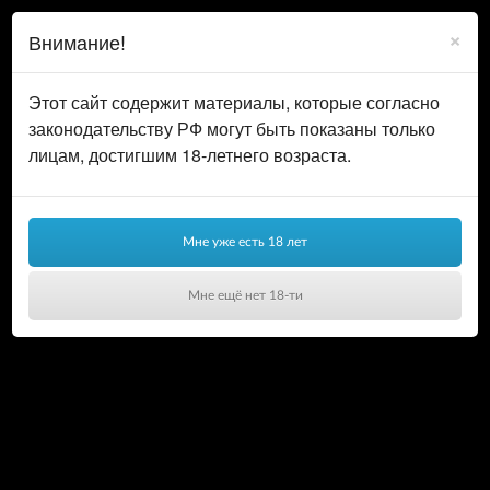
0
ВОЙТИ
×
Внимание!
КОРЗИНА
Этот сайт содержит материалы, которые согласно
законодательству РФ могут быть показаны только
лицам, достигшим 18-летнего возраста.
Мне уже есть 18 лет
Мне ещё нет 18-ти
Ваша корзина пуста!