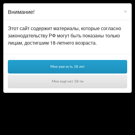
0
ВОЙТИ
×
Внимание!
КОРЗИНА
Этот сайт содержит материалы, которые согласно
законодательству РФ могут быть показаны только
лицам, достигшим 18-летнего возраста.
Мне уже есть 18 лет
Мне ещё нет 18-ти
Ваша корзина пуста!