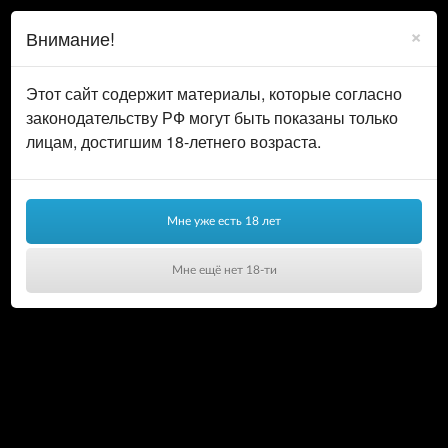
0
ВОЙТИ
×
Внимание!
КОРЗИНА
Этот сайт содержит материалы, которые согласно
законодательству РФ могут быть показаны только
лицам, достигшим 18-летнего возраста.
Мне уже есть 18 лет
Мне ещё нет 18-ти
Ваша корзина пуста!